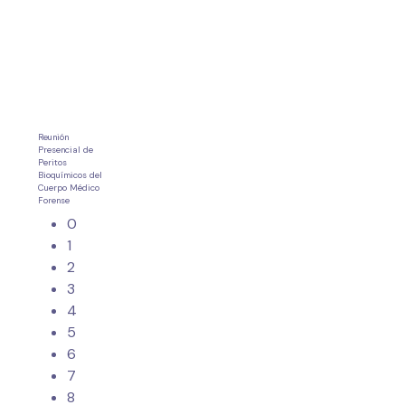
Reunión
Presencial de
Peritos
Bioquímicos del
Cuerpo Médico
Forense
0
1
2
3
4
5
6
7
8